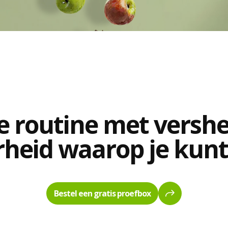
 routine met vershei
heid waarop je kunt
Bestel een gratis proefbox