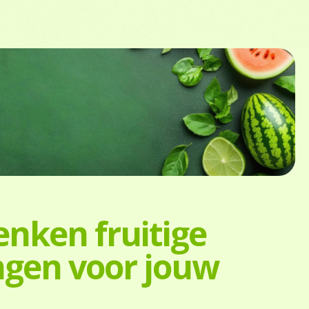
enken fruitige
ngen voor jouw