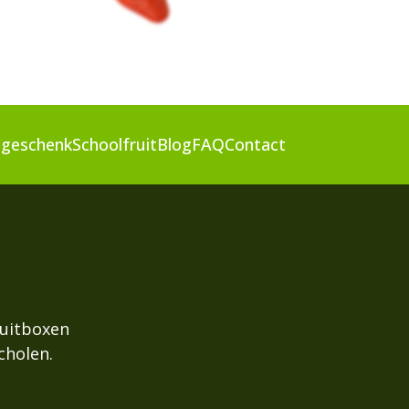
s geschenk
Schoolfruit
Blog
FAQ
Contact
fruitboxen
cholen.