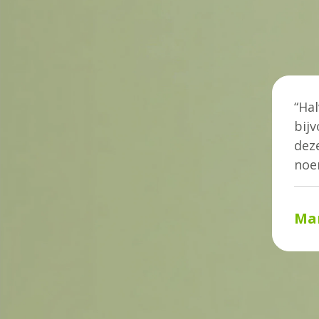
“Hal
bijv
deze
noem
Ma