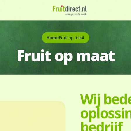
Home
Fruit op maat
Fruit op maat
Wij bed
oplossi
bedrijf