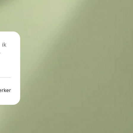
 ik
p
erker