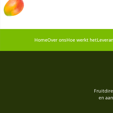
Home
Over ons
Hoe werkt het
Leveran
Fruitdire
en aan